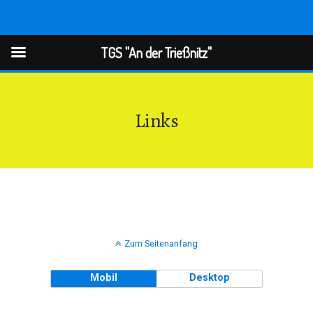
TGS "An der Trießnitz"
TGS "An der Trießnitz"
Links
Zum Seitenanfang
Mobil
Desktop