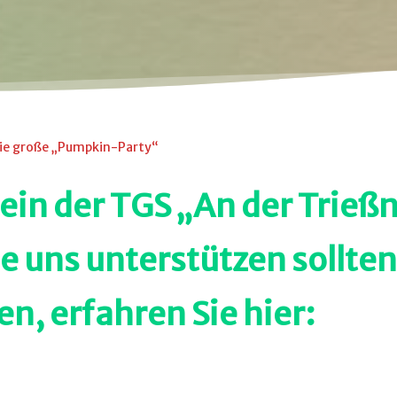
 die große „Pumpkin-Party“
in der TGS „An der Trießni
 uns unterstützen sollten,
n, erfahren Sie hier: